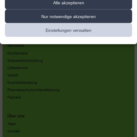
Alle akzeptieren
info@teltow-apotheke.de
Nur notwendige akzeptieren
Einstellungen verwalten
Services
Kundenkarte
Grippeschutzimpfung
Lieferservice
Verleih
Kosmetikberatung
Pharmazeutische Dienstleistung
Payback
Über uns
Team
Kontakt