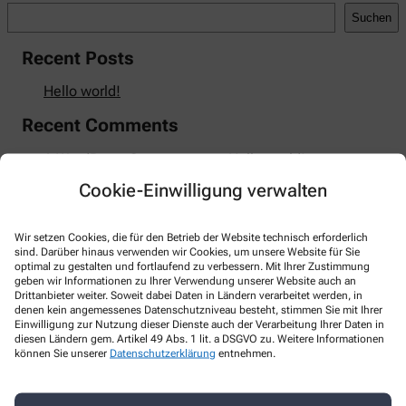
Suchen
Recent Posts
Hello world!
Recent Comments
A WordPress Commenter
zu
Hello world!
Cookie-Einwilligung verwalten
Wir setzen Cookies, die für den Betrieb der Website technisch erforderlich
Kontakt
sind. Darüber hinaus verwenden wir Cookies, um unsere Website für Sie
optimal zu gestalten und fortlaufend zu verbessern. Mit Ihrer Zustimmung
geben wir Informationen zu Ihrer Verwendung unserer Website auch an
Teltow Apotheke
Drittanbieter weiter. Soweit dabei Daten in Ländern verarbeitet werden, in
denen kein angemessenes Datenschutzniveau besteht, stimmen Sie mit Ihrer
Einwilligung zur Nutzung dieser Dienste auch der Verarbeitung Ihrer Daten in
Oderstr. 29
,
14513
Teltow
diesen Ländern gem. Artikel 49 Abs. 1 lit. a DSGVO zu. Weitere Informationen
+49-3328 3345678
können Sie unserer
Datenschutzerklärung
entnehmen.
+49-3328 3345677
+49-33283345678