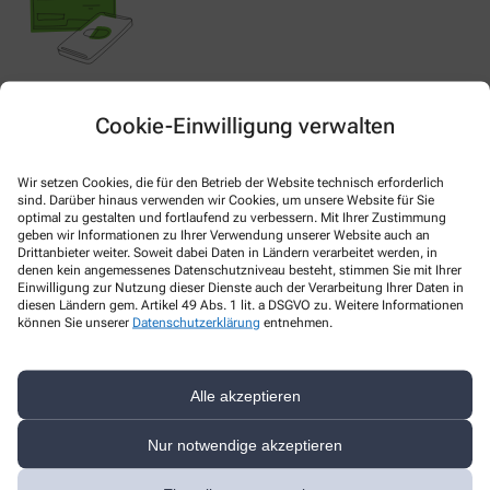
Nachweis Ihrer Befreiung
Cookie-Einwilligung verwalten
Wenn Sie einen Ausweis über die Befreiung der gesetzlichen
Wir setzen Cookies, die für den Betrieb der Website technisch erforderlich
Zuzahlung haben, können wir diese Info speichern und Sie
sind. Darüber hinaus verwenden wir Cookies, um unsere Website für Sie
müssen Ihren Ausweis nicht immer vorzeigen.
optimal zu gestalten und fortlaufend zu verbessern. Mit Ihrer Zustimmung
geben wir Informationen zu Ihrer Verwendung unserer Website auch an
Drittanbieter weiter. Soweit dabei Daten in Ländern verarbeitet werden, in
denen kein angemessenes Datenschutzniveau besteht, stimmen Sie mit Ihrer
Einwilligung zur Nutzung dieser Dienste auch der Verarbeitung Ihrer Daten in
Kundenkarte beantragen
diesen Ländern gem. Artikel 49 Abs. 1 lit. a DSGVO zu. Weitere Informationen
können Sie unserer
Datenschutzerklärung
entnehmen.
Jetzt schnell und einfach online beantragen und beim nächsten
Besuch bei uns in der Apotheke abholen.
Alle akzeptieren
Anrede
Nur notwendige akzeptieren
Vorname *