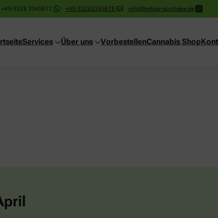
+49-3328 3345677
+49-33283345678
info@teltow-apotheke.de
rtseite
Services
Über uns
Vorbestellen
Cannabis Shop
Kont
pril