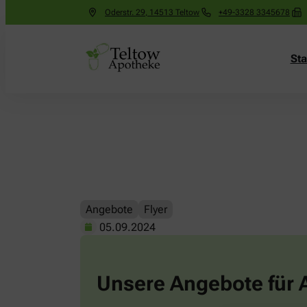
Oderstr. 29
,
14513
Teltow
+49-3328 3345678
Sta
Angebote
Flyer
05.09.2024
Unsere Angebote für A