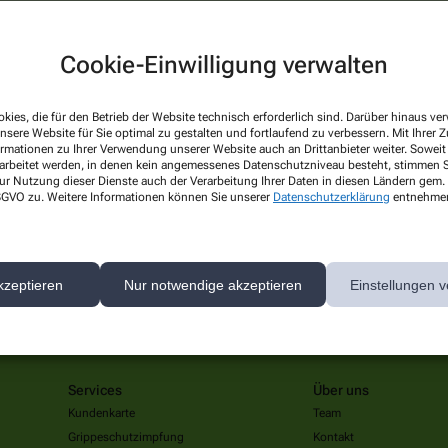
Cookie-Einwilligung verwalten
kies, die für den Betrieb der Website technisch erforderlich sind. Darüber hinaus v
nsere Website für Sie optimal zu gestalten und fortlaufend zu verbessern. Mit Ihrer
ormationen zu Ihrer Verwendung unserer Website auch an Drittanbieter weiter. Soweit
rarbeitet werden, in denen kein angemessenes Datenschutzniveau besteht, stimmen Si
ur Nutzung dieser Dienste auch der Verarbeitung Ihrer Daten in diesen Ländern gem. 
 DSGVO zu. Weitere Informationen können Sie unserer
Datenschutzerklärung
entnehme
ste Reise
kzeptieren
Nur notwendige akzeptieren
Einstellungen v
Services
Über uns
Kundenkarte
Team
Grippeschutzimpfung
Kontakt