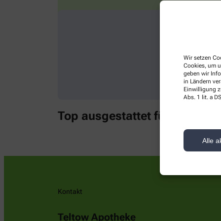
Wir setzen Coo
Cookies, um u
geben wir Inf
in Ländern ve
Einwilligung z
Abs. 1 lit. a
Top ausgestattet für die näch
Alle a
Kontakt
Teltow Apotheke