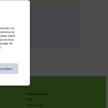
erwenden wir
 Zustimmung
 dabei Daten
e mit Ihrer
Artikel 49
n.
erwalten
Informationen
AGB
Datenschutz